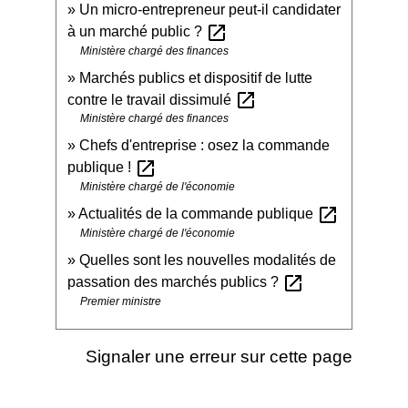
Un micro-entrepreneur peut-il candidater
open_in_new
à un marché public ?
Ministère chargé des finances
Marchés publics et dispositif de lutte
open_in_new
contre le travail dissimulé
Ministère chargé des finances
Chefs d'entreprise : osez la commande
open_in_new
publique !
Ministère chargé de l'économie
open_in_new
Actualités de la commande publique
Ministère chargé de l'économie
Quelles sont les nouvelles modalités de
open_in_new
passation des marchés publics ?
Premier ministre
Signaler une erreur sur cette page