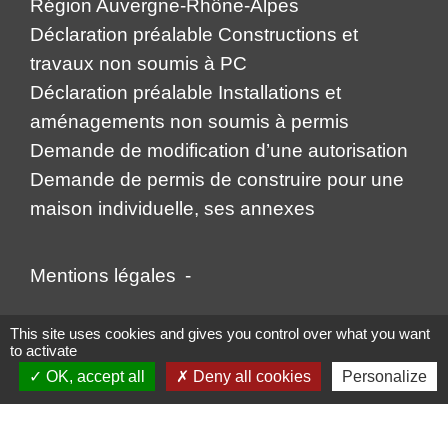
Région Auvergne-Rhône-Alpes
Déclaration préalable Constructions et
travaux non soumis à PC
Déclaration préalable Installations et
aménagements non soumis à permis
Demande de modification d’une autorisation
Demande de permis de construire pour une
maison individuelle, ses annexes
Mentions légales
-
Politique de confidentialité
-
Accessibilité
-
This site uses cookies and gives you control over what you want
to activate
Plan du site
-
Gestion des cookies
OK, accept all
Deny all cookies
Personalize
Site créé en partenariat avec Réseau des Communes