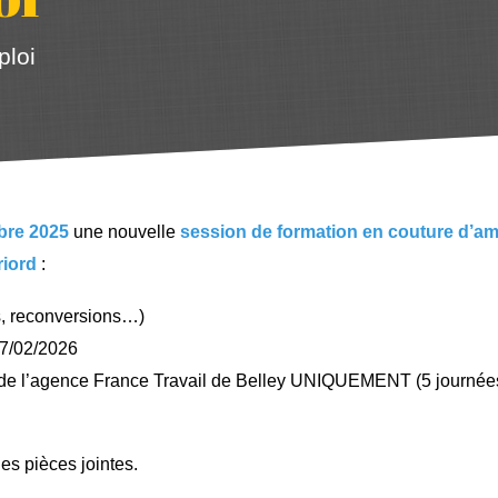
ploi
bre 2025
une nouvelle
session de formation en couture d’a
riord
:
s, reconversions…)
27/02/2026
ès de l’agence France Travail de Belley UNIQUEMENT (5 journée
es pièces jointes.