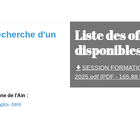
Liste des o
recherche d'un
disponible
SESSION FORMATIO
file_download
2025.pdf (PDF - 165.88 
 de l'Ain :
ploi-.html