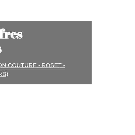
ffres
s
N COUTURE - ROSET -
kB)