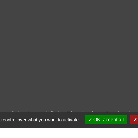
ntialité
-
Accessibilité
-
Plan du site
-
Gestion des
 control over what you want to activate
OK, accept all