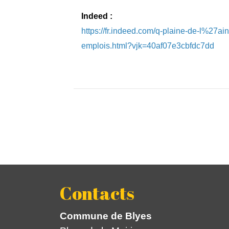
Indeed :
https://fr.indeed.com/q-plaine-de-l%27a
emplois.html?vjk=40af07e3cbfdc7dd
Contacts
Commune de Blyes