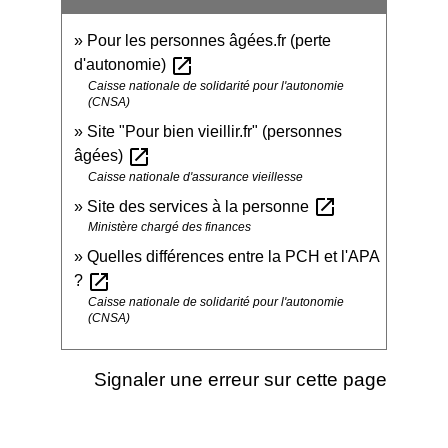
Pour les personnes âgées.fr (perte
open_in_new
d'autonomie)
Caisse nationale de solidarité pour l'autonomie
(CNSA)
Site "Pour bien vieillir.fr" (personnes
open_in_new
âgées)
Caisse nationale d'assurance vieillesse
open_in_new
Site des services à la personne
Ministère chargé des finances
Quelles différences entre la PCH et l'APA
open_in_new
?
Caisse nationale de solidarité pour l'autonomie
(CNSA)
Signaler une erreur sur cette page