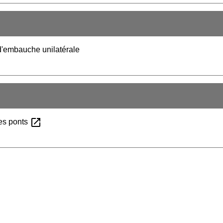
 d'embauche unilatérale
open_in_new
 les ponts