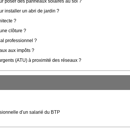
our poser des panneaux solaires au sol ?
r installer un abri de jardin ?
hitecte ?
une clôture ?
al professionnel ?
vaux aux impôts ?
 urgents (ATU) à proximité des réseaux ?
ssionnelle d'un salarié du BTP