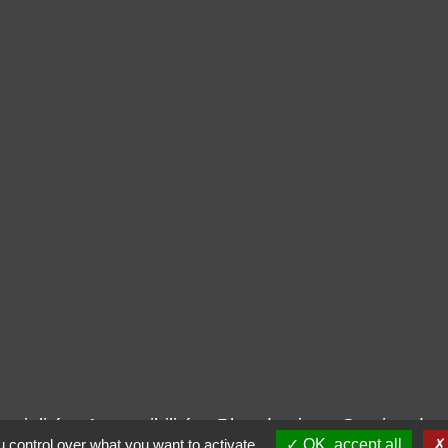
ntialité
-
Accessibilité
-
Plan du site
-
Gestion des
 control over what you want to activate
OK, accept all