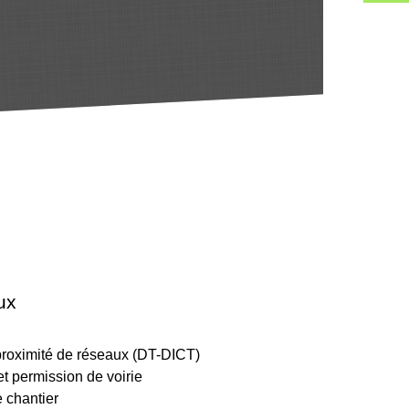
ux
proximité de réseaux (DT-DICT)
t permission de voirie
e chantier