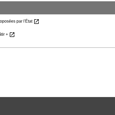
open_in_new
oposées par l'État
open_in_new
tir +