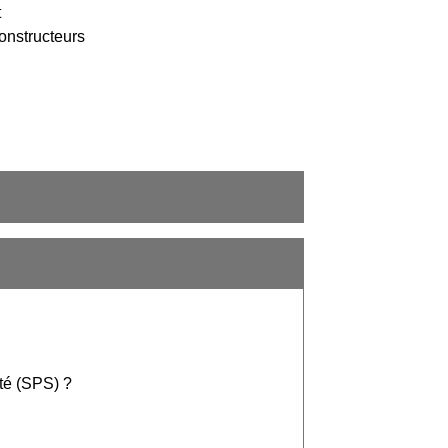
t
onstructeurs
nté (SPS) ?