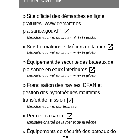
Pour en savoir plus
Site officiel des démarches en ligne
gratuites "www.demarches-
open_in_new
plaisance.gouv.fr"
Ministère chargé de la mer et de la pêche
open_in_new
Site Formations et Métiers de la mer
Ministère chargé de la mer et de la pêche
Équipement de sécurité des bateaux de
open_in_new
plaisance en eaux intérieures
Ministère chargé de la mer et de la pêche
Francisation des navires, DFAN et
gestion des hypothèques maritimes :
open_in_new
transfert de mission
Ministère chargé des finances
open_in_new
Permis plaisance
Ministère chargé de la mer et de la pêche
Équipements de sécurité des bateaux de