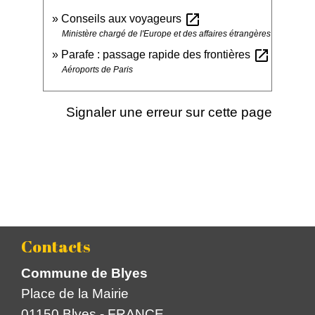
open_in_new
Conseils aux voyageurs
Ministère chargé de l'Europe et des affaires étrangères
open_in_new
Parafe : passage rapide des frontières
Aéroports de Paris
Signaler une erreur sur cette page
Contacts
Commune de Blyes
Place de la Mairie
01150 Blyes - FRANCE