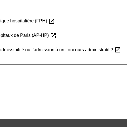
open_in_new
lique hospitalière (FPH)
open_in_new
ôpitaux de Paris (AP-HP)
open_in_new
dmissibilité ou l’admission à un concours administratif ?