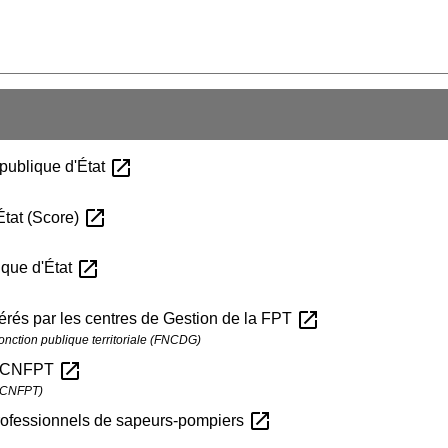
open_in_new
 publique d'État
open_in_new
État (Score)
open_in_new
ique d'État
open_in_new
rés par les centres de Gestion de la FPT
fonction publique territoriale (FNCDG)
open_in_new
le CNFPT
e (CNFPT)
open_in_new
rofessionnels de sapeurs-pompiers