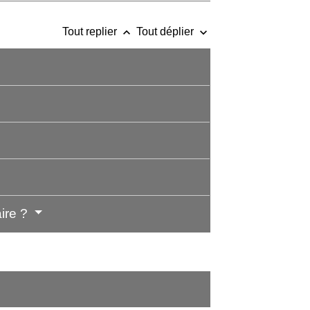
keyboard_arrow_up
keyboard_arrow_down
Tout replier
Tout déplier
aire ?