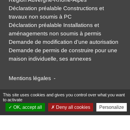
Déclaration préalable Constructions et
travaux non soumis à PC
Déclaration préalable Installations et
aménagements non soumis à permis
Demande de modification d’une autorisation
Demande de permis de construire pour une
maison individuelle, ses annexes
Mentions légales
-
Politique de confidentialité
-
Accessibilité
-
This site uses cookies and gives you control over what you want
to activate
Plan du site
-
Gestion des cookies
OK, accept all
Deny all cookies
Personalize
Site créé en partenariat avec Réseau des Communes