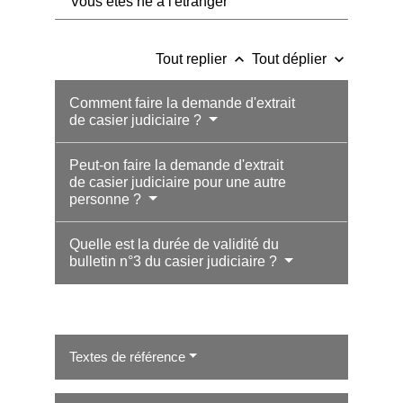
Vous êtes né à l'étranger
keyboard_arrow_up
keyboard_arrow_down
Tout replier
Tout déplier
Comment faire la demande d'extrait
de casier judiciaire ?
Peut-on faire la demande d'extrait
de casier judiciaire pour une autre
personne ?
Quelle est la durée de validité du
bulletin n°3 du casier judiciaire ?
Textes de référence