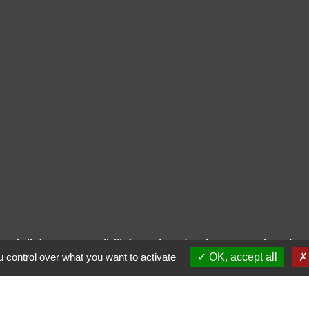
ntialité
-
Accessibilité
-
Plan du site
-
Gestion des
 control over what you want to activate
OK, accept all
Site créé en partenariat avec Réseau des Communes