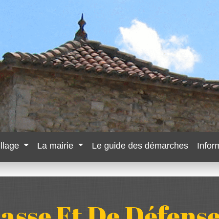
illage
La mairie
Le guide des démarches
Infor
asse Et De Défense