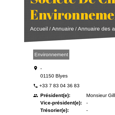
Environneme
Annuaire
Annuaire des a
Accueil
/
/
Environnement
-
location_on
01150 Blyes
+33 7 83 04 36 83
phone
Président(e):
Monsieur Gi
people
Vice-président(e):
-
Trésorier(e):
-